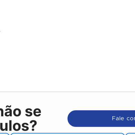
o
não se
Fale co
ulos?