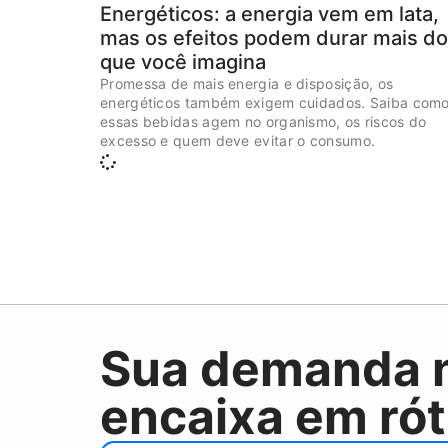
Energéticos: a energia vem em lata,
mas os efeitos podem durar mais do
que você imagina
Promessa de mais energia e disposição, os
energéticos também exigem cuidados. Saiba com
essas bebidas agem no organismo, os riscos do
excesso e quem deve evitar o consumo.
Sua demanda 
encaixa em rót