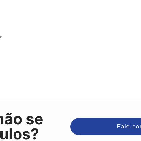
ca
não se
Fale co
ulos?