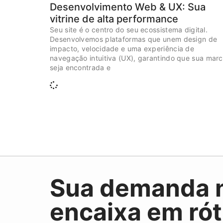
Desenvolvimento Web & UX: Sua
vitrine de alta performance
Seu site é o centro do seu ecossistema digital.
Desenvolvemos plataformas que unem design de
impacto, velocidade e uma experiência de
navegação intuitiva (UX), garantindo que sua mar
seja encontrada e
Sua demanda 
encaixa em rót